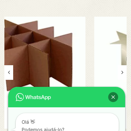
Caixa Maleta
Modelos Váriados
Olá 👋
Podemos ajudá-lo?