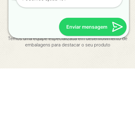
Qualidade e Compromisso
Enviar mensagem
Temos uma equipe especializada em desenvolvimento de
embalagens para destacar o seu produto